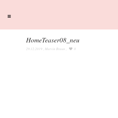
HomeTeaser08_neu
29.12.2019
,
Marvin Braun
,
0