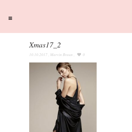
Xmas17_2
10.10.2017
,
Marvin Braun
,
0