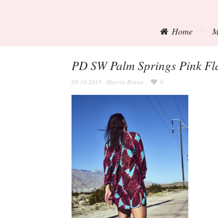
Home
M
PD SW Palm Springs Pink Fl
08.10.2018
,
Marvin Braun
,
0