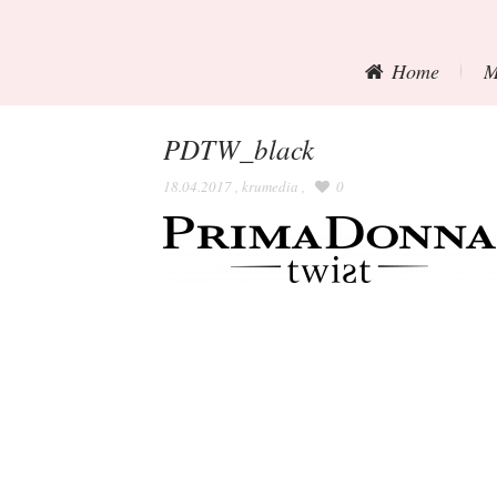
Home
M
PDTW_black
18.04.2017
,
krumedia
,
0