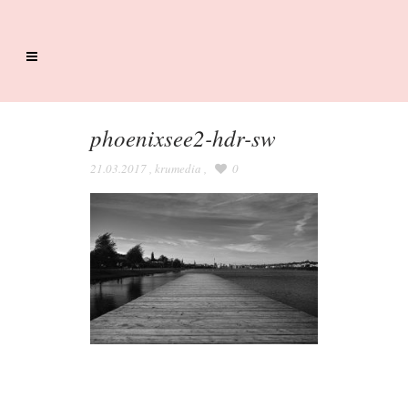
phoenixsee2-hdr-sw
21.03.2017
,
krumedia
,
0