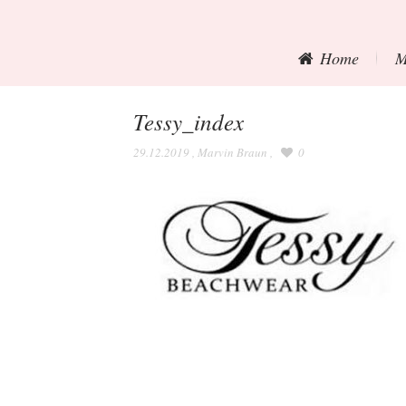
Home
M
Tessy_index
29.12.2019
,
Marvin Braun
,
0